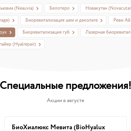
ьювиа (Neauvia)
Белотеро
Новакутан (Novacuta
age)
Биоревитализация шеи и декольте
Реви Ай 
рук
Биоревитализация губ
Лазерная биоревитал
айер (Hyalrepair)
Специальные предложения
Акции в августе
БиоХиалюкс Мевита (BioHyalux