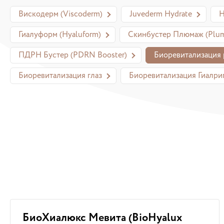
Вискодерм (Viscoderm)
Juvederm Hydrate
Н
Гиалуформ (Hyaluform)
Скинбустер Плюмаж (Plum
ПДРН Бустер (PDRN Booster)
Биоревитализация 
Биоревитализация глаз
Биоревитализация Гиалрип
БиоХиалюкс Мевита (BioHyalux