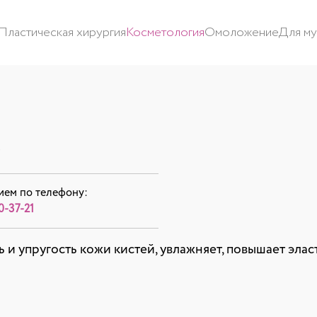
Пластическая хирургия
Косметология
Омоложение
Для м
ием по телефону:
0-37-21
и упругость кожи кистей, увлажняет, повышает эласт