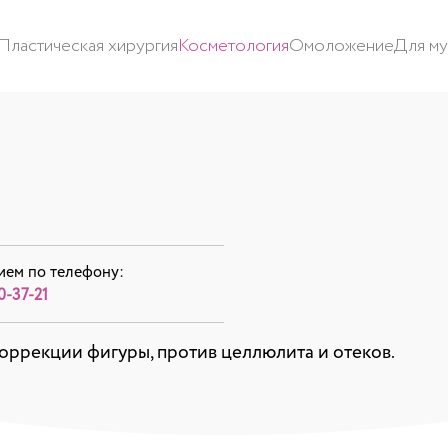
Пластическая хирургия
Косметология
Омоложение
Для м
ием по телефону:
0-37-21
ррекции фигуры, против целлюлита и отеков.