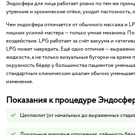
Эндосфера для лица работает ровно по тем же принц
утренние и хронические отёки, уходит пастозность, о
Чем эндосфера отличается от обычного массажа и L
лишних усилий мастера — только умная механика. По
воздействия. LPG работает за счёт вакуума и «втяги
LPG может навредить. Ещё одно отличие — выраженн
жидкости, а не только визуальные бугорки на врем
окружность бёдер у большинства пациентов уменьшае
стандартным клиническим шкалам обычно уменьшаетс
изменение.
Показания к процедуре Эндосфе
Целлюлит (от начальных до выраженных стадий
Локальные жировые отложения, отёчность бёдер