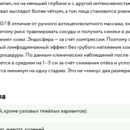
ипам, но на меньшей глубине и с другой интенсивност
вал выглядит более чётким, а тон лица становится ровн
PG? В отличие от ручного антицеллюлитного массажа, 
этому риск травмировать сосуды и получить синяки в р
вания» кожи. Эндосфера — за счёт компрессии. Поэтому о
ый лимфодренажный эффект без грубого натяжения кож
я процедуры. По данным клинических наблюдений после
тся в среднем на 1–3 см за счёт снижения отёка и упл
я минимум на одну стадию. Это не «минус два размера 
ра
, кроме узловых тяжёлых вариантов).
, живота, коленей.