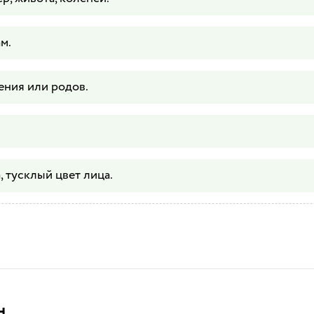
м.
ения или родов.
, тусклый цвет лица.
н