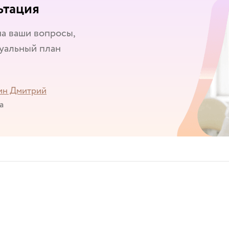
ьтация
на ваши вопросы,
дуальный план
ин Дмитрий
а