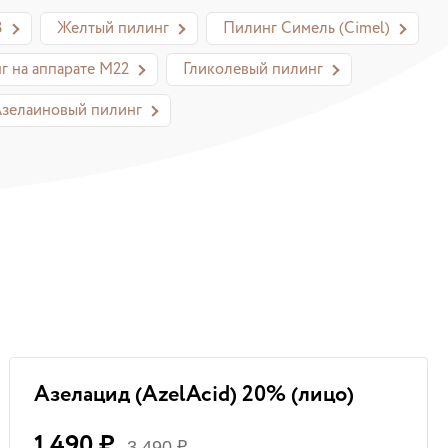
3
Желтый пилинг
Пилинг Симель (Сimel)
г на аппарате М22
Гликолевый пилинг
зелаиновый пилинг
!
Азелацид (AzelAcid) 20% (лицо)
1 490 ₽
3 490 ₽