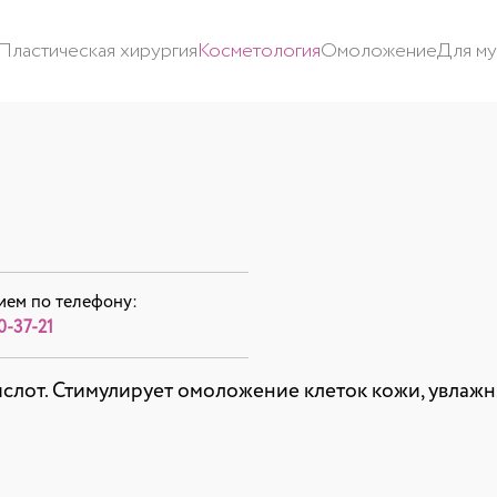
Пластическая хирургия
Косметология
Омоложение
Для м
ием по телефону:
0-37-21
ислот. Стимулирует омоложение клеток кожи, увлаж