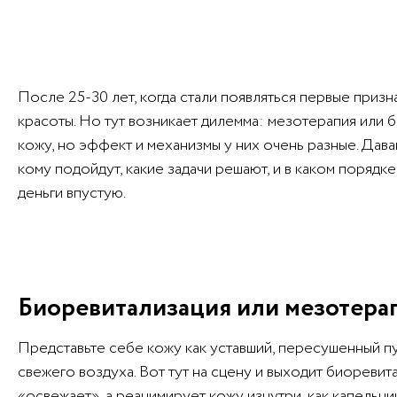
После 25-30 лет, когда стали появляться первые призн
красоты. Но тут возникает дилемма: мезотерапия ил
кожу, но эффект и механизмы у них очень разные. Дава
кому подойдут, какие задачи решают, и в каком порядке
деньги впустую.
Биоревитализация или мезотерап
Представьте себе кожу как уставший, пересушенный пу
свежего воздуха. Вот тут на сцену и выходит биоревит
«освежает», а реанимирует кожу изнутри, как капельни