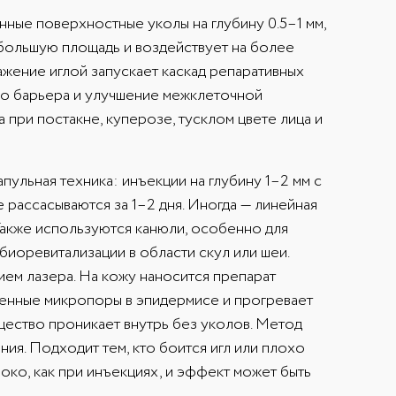
ные поверхностные уколы на глубину 0.5–1 мм,
 большую площадь и воздействует на более
жение иглой запускает каскад репаративных
го барьера и улучшение межклеточной
 при постакне, куперозе, тусклом цвете лица и
пульная техника: инъекции на глубину 1–2 мм с
 рассасываются за 1–2 дня. Иногда — линейная
Также используются канюли, особенно для
 биоревитализации в области скул или шеи.
ием лазера. На кожу наносится препарат
еменные микропоры в эпидермисе и прогревает
ещество проникает внутрь без уколов. Метод
ия. Подходит тем, кто боится игл или плохо
око, как при инъекциях, и эффект может быть