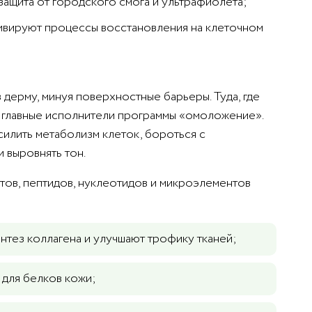
 защита от городского смога и ультрафиолета;
ивируют процессы восстановления на клеточном
 дерму, минуя поверхностные барьеры. Туда, где
— главные исполнители программы «омоложение».
силить метаболизм клеток, бороться с
 выровнять тон.
нтов, пептидов, нуклеотидов и микроэлементов
нтез коллагена и улучшают трофику тканей;
для белков кожи;