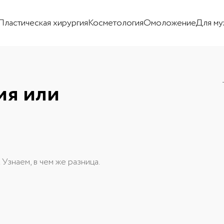
Пластическая хирургия
Косметология
Омоложение
Для му
ия или
 Узнаем, в чем же разница.