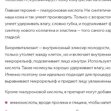
Главная героиня — гиалуроновая кислота. Не синтетичес
наша кожа и так умеет производить. Только с возрасто
умеет удерживать влагу, словно губка, и подталкивает
синтезу нового коллагена и эластина — того самого ка
гладкой.
Биоревитализант — внутрикожный эликсир молодости, к
только утоляет жажду клеток, но и включает внутренн
микрорельеф, подсвечивает лицо изнутри. Используе
кислота. Такие молекулы хорошо удерживают влагу, но
Именно поэтому они идеально подходят для процедур 
выравнивают микрорельеф и придают лицу увлажненный
Кроме гиалуроновой кислоты, в препарат могут добави
аминокислоты, вроде пролина и глицина, чтобы напи