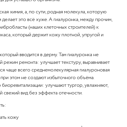
кая химия, а, по сути, родная молекула, которую
м делает это всё хуже. А гиалуронка, между прочим,
 фибробласты (наших клеточных строителей) к
ркаса, который держит кожу плотной, упругой и
оторый вводится в дерму. Там гиалуронка не
ий режим ремонта: улучшает текстуру, выравнивает
тся чаще всего среднемолекулярная гиалуроновая
 при этом не создают избыточного объёма.
биоревитализации: улучшают тургор, увлажняют,
 свежий вид без эффекта отечности.
ть:
тать кожу