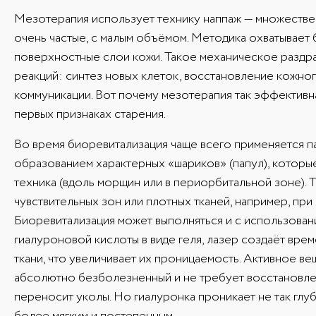
Мезотерапия использует технику наппаж — множествен
очень частые, с малым объёмом. Методика охватывает
поверхностные слои кожи. Такое механическое раздра
реакций: синтез новых клеток, восстановление кожно
коммуникации. Вот почему мезотерапия так эффективна
первых признаках старения.
Во время биоревитализация чаще всего применяется па
образованием характерных «шариков» (папул), которые
техника (вдоль морщин или в периорбитальной зоне). 
чувствительных зон или плотных тканей, например, при
Биоревитализация может выполняться и с использован
гиалуроновой кислоты в виде геля, лазер создаёт вр
ткани, что увеличивает их проницаемость. Активное в
абсолютно безболезненный и не требует восстановлен
переносит уколы. Но гиалуронка проникает не так глуб
более мягким и постепенным.