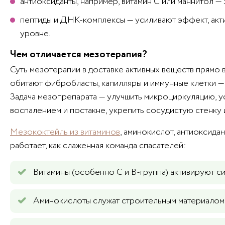
антиоксиданты, например, витамин С или маннитол —
пептиды и ДНК-комплексы — усиливают эффект, акт
уровне.
Чем отличается мезотерапия?
Суть мезотерапии в доставке активных веществ прямо в
обитают фибробласты, капилляры и иммунные клетки 
Задача мезопрепарата — улучшить микроциркуляцию, у
воспалением и постакне, укрепить сосудистую стенку и
Мезококтейль из витаминов
, аминокислот, антиоксида
работает, как слаженная команда спасателей:
Витамины (особенно C и B-группа) активируют си
Аминокислоты служат строительным материалом 