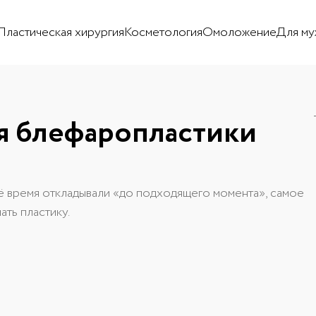
Пластическая хирургия
Косметология
Омоложение
Для му
ля блефаропластики
сё время откладывали «до подходящего момента», самое
ать пластику.