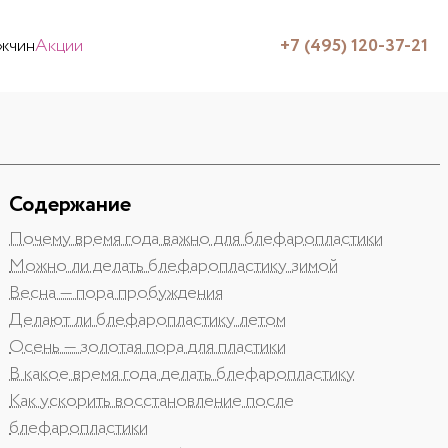
жчин
Акции
+7 (495) 120-37-21
Содержание
Почему время года важно для блефаропластики
Можно ли делать блефаропластику зимой
Весна — пора пробуждения
Делают ли блефаропластику летом
Осень — золотая пора для пластики
В какое время года делать блефаропластику
Как ускорить восстановление после
блефаропластики