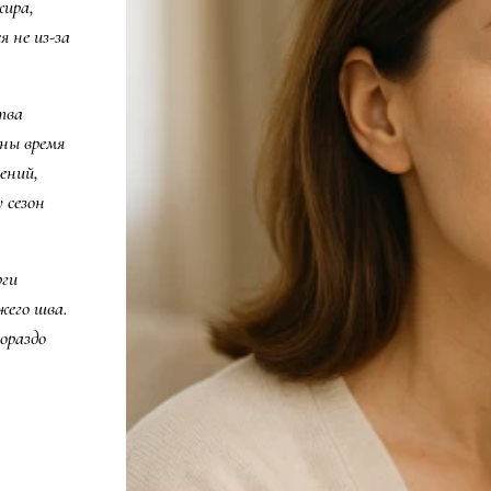
жира,
 не из-за
тва
ны время
ений,
 сезон
рги
жего шва.
ораздо