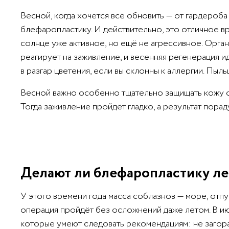
Весной, когда хочется всё обновить — от гардероба 
блефаропластику. И действительно, это отличное вр
солнце уже активное, но ещё не агрессивное. Орга
реагирует на заживление, и весенняя регенерация и
в разгар цветения, если вы склонны к аллергии. Пыль
Весной важно особенно тщательно защищать кожу от
Тогда заживление пройдёт гладко, а результат порад
Делают ли блефаропластику л
У этого времени года масса соблазнов — море, отпу
операция пройдёт без осложнений даже летом. В ию
которые умеют следовать рекомендациям: не загора