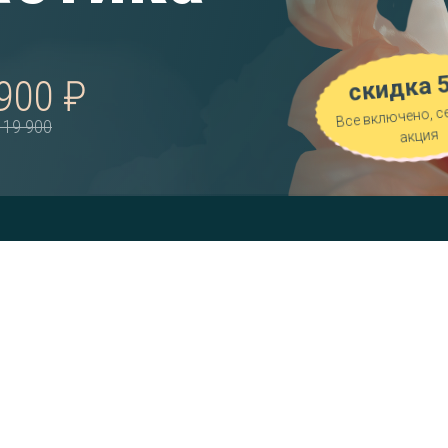
скидка 
900 ₽
Все включено, с
119 900
акция