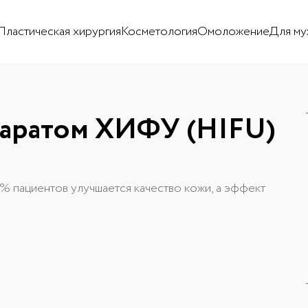
Пластическая хирургия
Косметология
Омоложение
Для му
паратом ХИФУ (HIFU)
% пациентов улучшается качество кожи, а эффект