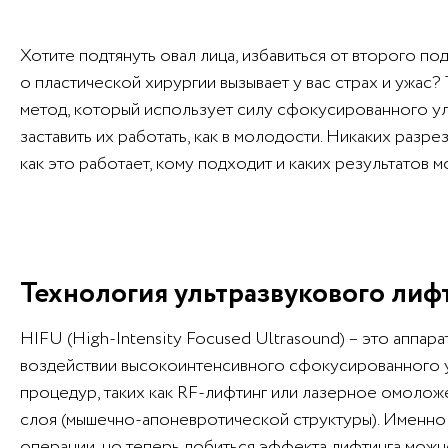
Хотите подтянуть овал лица, избавиться от второго по
о пластической хирургии вызывает у вас страх и ужас?
метод, который использует силу сфокусированного уль
заставить их работать, как в молодости. Никаких разре
как это работает, кому подходит и каких результатов 
Технология ультразвукового лиф
HIFU (High-Intensity Focused Ultrasound) – это аппар
воздействии высокоинтенсивного сфокусированного ул
процедур, таких как RF-лифтинг или лазерное омолож
слоя (мышечно-апоневротической структуры). Именно 
операции, но теперь добиться эффекта лифтинга можн